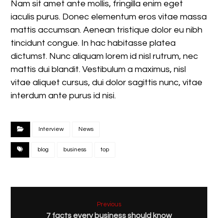
Nam sit amet ante mollis, fringilla enim eget
iaculis purus. Donec elementum eros vitae massa
mattis accumsan. Aenean tristique dolor eu nibh
tincidunt congue. In hac habitasse platea
dictumst. Nunc aliquam lorem id nisl rutrum, nec
mattis dui blandit. Vestibulum a maximus, nisl
vitae aliquet cursus, dui dolor sagittis nunc, vitae
interdum ante purus id nisi.
Interview
News
blog
business
top
Previous
7 facts every business should know